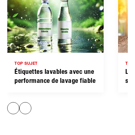
TOP SUJET
TOP
Étiquettes lavables avec une
Loo
performance de lavage fiable
sup