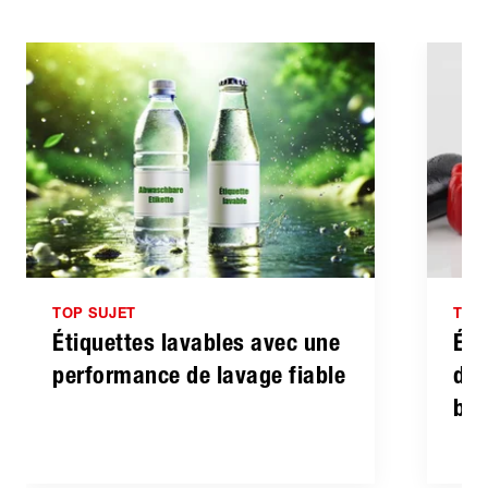
TOP SUJET
TOP
Étiquettes lavables avec une
Éti
performance de lavage fiable
de 
bio