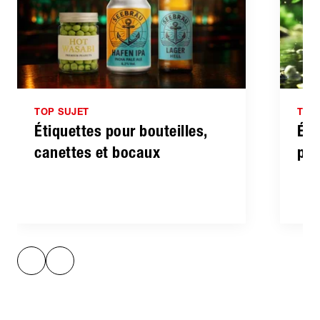
TOP SUJET
TOP
Étiquettes pour bouteilles,
Éti
canettes et bocaux
per