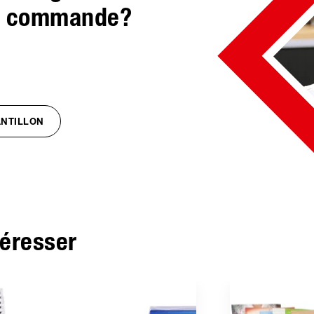
er commande?
NTILLON
téresser