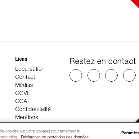
Liens
Restez en contact
Localisation
Contact
Médias
CGVL
CGA
h
Confidentialité
Mentions
légales
e cookies sur votre appareil pour améliorer la
Paramètr
e marketing.
Déclaration de protection des données