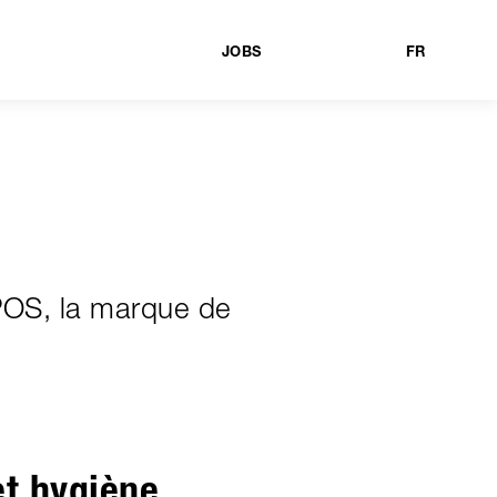
JOBS
FR
POS, la marque de
et hygiène