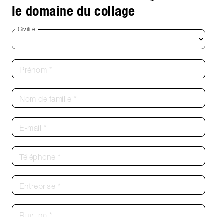
le domaine du collage
Civilité
Prénom *
Nom de famille *
E-mail *
Téléphone *
Entreprise *
Rue, no *