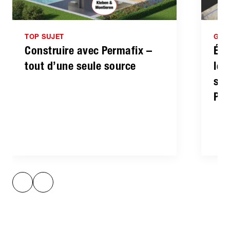
TOP SUJET
GUI
Construire avec Permafix –
Éta
tout d’une seule source
les
sys
Per