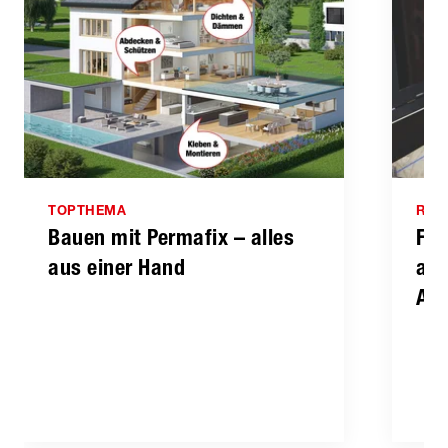
TOPTHEMA
RAT
Bauen mit Permafix – alles
Fen
aus einer Hand
abd
Abd