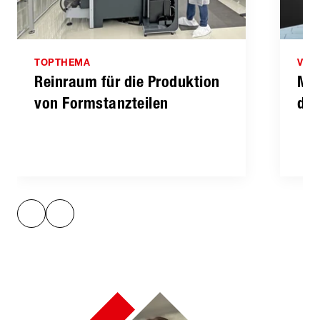
TOPTHEMA
VID
Reinraum für die Produktion
Mas
von Formstanzteilen
die