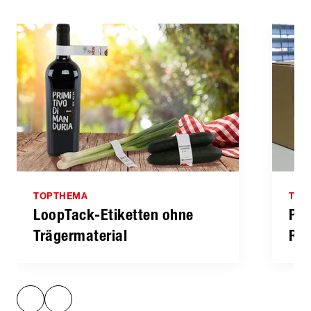
TOPTHEMA
TOP
LoopTack-Etiketten ohne
Pap
Träger­material
Rec