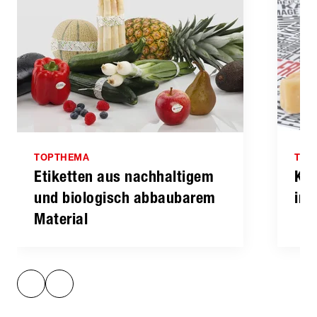
TOPTHEMA
TOP
Etiketten aus nachhaltigem
Käs
und biologisch abbaubarem
ind
Material