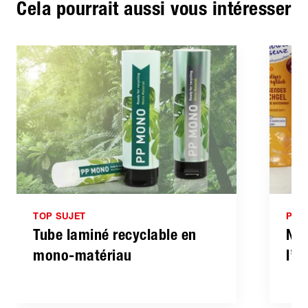
Cela pourrait aussi vous intéresser
TOP SUJET
PRO
Tube laminé recyclable en
Nos
mono-matériau
l’i