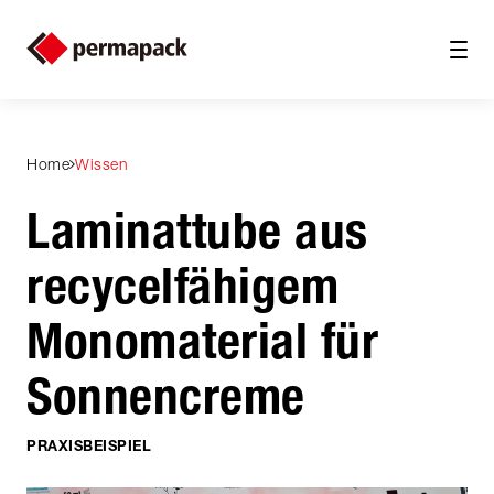
Home
Wissen
Laminattube aus
recycelfähigem
Monomaterial für
Sonnen­creme
PRAXISBEISPIEL