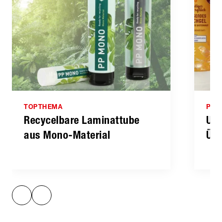
TOPTHEMA
PRO
Recycelbare Laminattube
Uns
aus Mono-Material
Übe