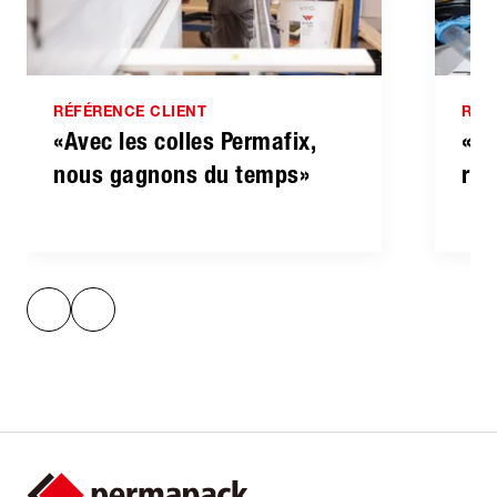
RÉFÉRENCE CLIENT
RÉF
«Avec les colles Permafix,
«Le
nous gagnons du temps»
rai