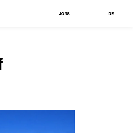
JOBS
DE
f