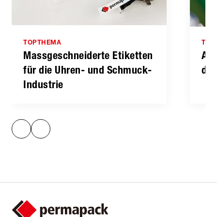
TOPTHEMA
TOP
Massgeschnei­derte Etiketten
Aus
für die Uhren- und Schmuck-
die
Industrie