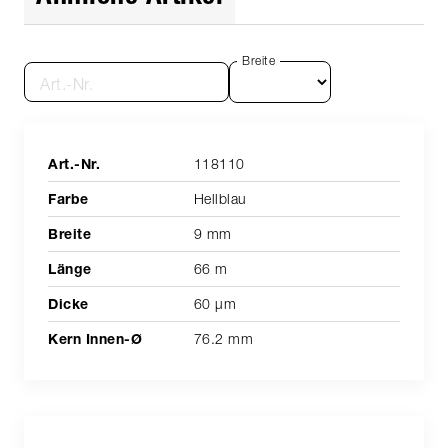
Breite
Art.-Nr.
118110
Hellblau
9 mm
66 m
60 µm
76.2 mm