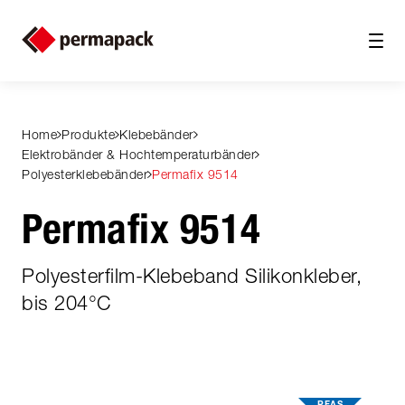
Home
Produkte
Klebebänder
Elektrobänder & Hochtemperaturbänder
Polyesterklebebänder
Permafix 9514
Permafix 9514
Polyesterfilm-Klebeband Silikonkleber,
bis 204°C
PFAS