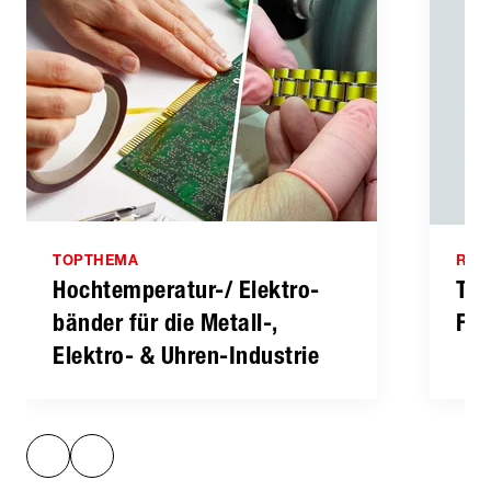
TOPTHEMA
RAT
Hochtemperatur-/ Elektro­
Tol
bänder für die Metall-,
For
Elektro- & Uhren-Industrie